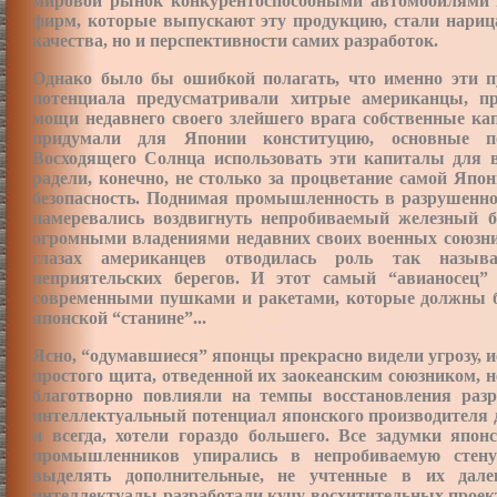
мировой рынок конкурентоспособными автомобилями 
фирм, которые выпускают эту продукцию, стали нарица
качества, но и перспективности самих разработок.
Однако было бы ошибкой полагать, что именно эти 
потенциала предусматривали хитрые американцы, п
мощи недавнего своего злейшего врага собственные ка
придумали для Японии конституцию, основные п
Восходящего Солнца использовать эти капиталы для в
радели, конечно, не столько за процветание самой Япони
безопасность. Поднимая промышленность в
разрушенно
намеревались воздвигнуть непробиваемый железный б
огромными владениями недавних своих военных союзни
глазах американцев отводилась роль так называ
неприятельских берегов. И этот самый “авианосец”
современными пушками и ракетами, которые должны б
японской “станине”...
Ясно, “одумавшиеся” японцы прекрасно видели угрозу, 
простого щита, отведенной их заокеанским союзником, 
благотворно повлияли на темпы восстановления разр
интеллектуальный потенциал японского производителя д
и всегда, хотели гораздо большего. Все задумки япо
промышленников упирались в непробиваемую стену
выделять дополнительные, не учтенные в их дале
интеллектуалы разработали кучу восхитительных проект