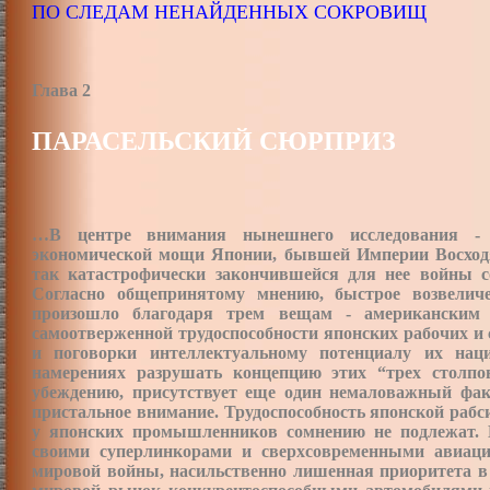
ПО СЛЕДАМ НЕНАЙДЕННЫХ СОКРОВИЩ
Глава
2
ПАРАСЕЛЬСКИЙ СЮРПРИЗ
…В центре внимания нынешнего исследования - 
экономической мощи Японии, бывшей Империи Восходя
так катастрофически закончившейся для нее войны 
Согласно общепринятому мнению, быстрое возвели
произошло благодаря трем вещам
-
американским 
самоотверженной трудоспособности японских рабочих и
и поговорки интеллектуальному потенциалу их нац
намерениях разрушать концепцию этих “трех столпо
убеждению, присутствует еще один немаловажный факт
пристальное внимание. Трудоспособность японской раб
у японских промышленников сомнению не подлежат. 
своими суперлинкорами и сверхсовременными авиаци
мировой войны, насильственно лишенная приоритета в 