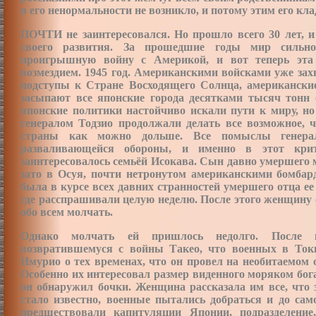
в его ненормальности не возникло, и потому этим его кла
ПОЧТИ не заинтересовался. Но прошло всего 30 лет, и
своего развития. За прошедшие годы мир сильно
проигрышную войну с Америкой, и вот теперь эта
возмездием. 1945 год. Американскими войсками уже за
подступы к Стране Восходящего Солнца, американск
засыпают все японские города десятками тысяч тонн 
японские политики настойчиво искали пути к миру, но
генералом Тодзио продолжали делать все возможное, 
страны как можно дольше. Все помыслы генера
разваливающейся обороны, и именно в этот крит
заинтересовалось семьёй Исокава. Сын давно умершего м
зато в Осуя, почти нетронутом американскими бомбард
была в курсе всех давних странностей умершего отца ее 
где расспрашивали целую неделю. После этого женщину
обо всем молчать.
Однако молчать ей пришлось недолго. После к
возвратившемуся с войны Такео, что военных в Токи
Имурио о тех временах, что он провел на необитаемом 
Особенно их интересовал размер виденного моряком бог
он обнаружил бочки. Женщина рассказала им все, что 
стало известно, военные пытались добраться и до сам
предшествовали капитуляции Японии, подразделени