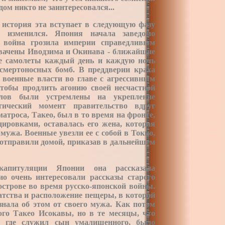
дом никто не заинтересовался...
 история эта вступает в следующую фазу
 изменился. Япония начала заведомо
 война грозила империи справедливым
хвачены Иводзима и
Окинава - ближайшие
ие самолеты каждый день и каждую ночь
смертоносных бомб. В преддверии краха
 военные власти во главе с агрессивным
чтобы продлить агонию своей несчастной
лов были устремлены на укрепление
ический момент правительство вдруг
атроса, Такео, был в то время на фронте,
ировками, оставалась его жена, которая
мужа. Военные увезли ее с собой в Токио,
 отправили домой, приказав в дальнейшем
апитуляции Японии она рассказала
о очень интересовали рассказы старого
острове во время русско-японской войны.
атства и расположение пещеры, в которой
знала об этом от своего мужа. Как потом
ого Такео Исокавы, но в те месяцы, что
е, где служил сын умалишенного, было