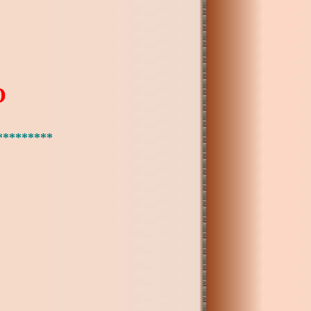
О
*********