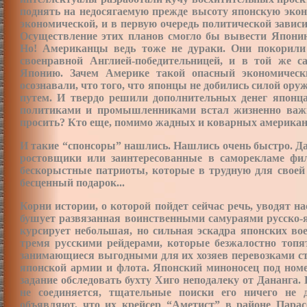
поднять на недосягаемую прежде высоту японскую экон
экономической, и в первую очередь политической зави
Осуществление этих планов смогло бы вывести Японию 
Но! Американцы ведь тоже не дураки. Они покорили
своенравной Англией-победительницей, и в той же с
Японию. Зачем Америке такой опасный экономическ
осознавали, что того, что японцы не добились силой ору
путем. И твердо решили дополнительных денег японца
политиками и промышленниками встал жизненно важн
просить? Кто еще, помимо жадных и коварных американц
И такие “спонсоры” нашлись. Нашлись очень быстро. Да
ростовщики или заинтересованные в саморекламе фи
бескорыстные патриоты, которые в трудную для своей
бесценный подарок...
Корни истории, о которой пойдет сейчас речь, уводят на
бушует развязанная воинственными самураями русско-
курсирует небольшая, но сильная эскадра японских во
тремя русскими рейдерами, которые безжалостно топя
занимающиеся выгодными для их хозяев перевозками ст
японской армии и флота. Японский миноносец под номе
задание обследовать бухту Хиго неподалеку от Дананга.
не соединяется, тщательные поиски его ничего не 
объявляют, что их крейсер “Аметист” в районе Парас