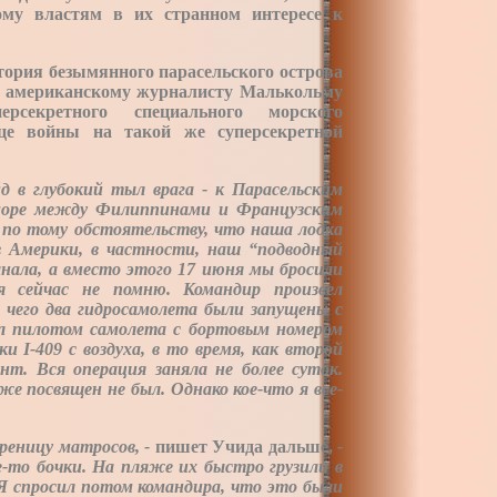
ому властям в их странном интересе к
стория безымянного парасельского острова
ма американскому журналисту Малькольму
секретного специального морского
це войны на такой же суперсекретной
д в глубокий тыл врага - к Парасельским
море между Филиппинами и Французским
 по тому обстоятельству, что наша лодка
ов Америки, в частности, наш “подводный
нала, а вместо этого 17 июня мы бросили
 я сейчас не помню. Командир произвел
 чего два гидросамолета были запущены с
был пилотом самолета с бортовым номером
 I-409 с воздуха, в то время, как второй
т. Вся операция заняла не более суток.
же посвящен не был. Однако кое-что я все
-
ереницу матросов,
-
пишет Учида дальше,
-
-то бочки. На пляже их быстро грузили в
 Я спросил потом командира, что это были