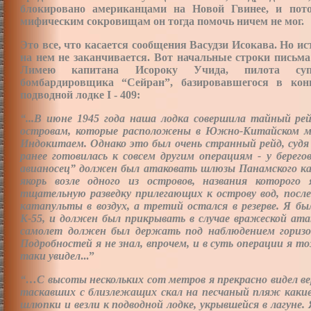
блокировано американцами на Новой Гвинее, и пот
мифическим сокровищам он тогда помочь ничем не мог.
Это все, что касается сообщения Васудзи Исокава. Но и
на нем не заканчивается. Вот начальные строки пись
Лимею капитана Исороку Учида, пилота супер
бомбардировщика “Сейран”, базировавшегося в кон
подводной лодке I - 409:
“...В июне 1945 года наша лодка совершила тайный рей
островам, которые расположены в Южно-Китайском 
Индокитаем. Однако это был очень странный рейд, судя
ранее готовилась к совсем другим операциям - у берег
авианосец” должен был атаковать шлюзы Панамского ка
якорь возле одного из островов, названия которого
тщательную разведку прилегающих к острову вод, после
катапульты в воздух, а третий остался в резерве. Я 
К-55, и должен был прикрывать в случае вражеской атаки
самолет должен был держать под наблюдением горизон
Подробностей я не знал, впрочем, и в суть операции я то
таки увидел
...”
“…С высоты нескольких сот метров я прекрасно видел в
таскавших с близлежащих скал на песчаный пляж какие
шлюпки и везли к подводной лодке, укрывшейся в лагуне.