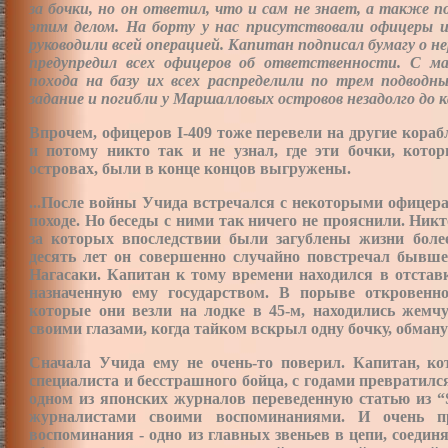
за бочки, но он ответил, что и сам не знает, а также 
этим делом. На борту у нас присутствовали офицеры и
руководили всей операцией. Капитан подписал бумагу о н
предупредил всех офицеров об ответственности. С м
похода на базу их всех распределили по трем подводн
задание и погибли у Маршалловых островов незадолго до 
Впрочем, офицеров I-409 тоже перевели на другие кора
и потому никто так и не узнал, где эти бочки, кото
островах, были в конце концов выгружены.
...После войны Учида встречался с некоторыми офицер
походе. Но беседы с ними так ничего не прояснили. Никто
за которых впоследствии были загублены жизни более
десять лет он совершенно случайно повстречал бывшег
Нагасаки. Капитан к тому времени находился в отстав
назначенную ему государством. В порыве откровенно
которые они везли на лодке в 45-м, находились жемчу
своими глазами, когда тайком вскрыл одну бочку, обману
Сначала Учида ему не очень-то поверил. Капитан, кот
специалиста и бесстрашного бойца, с годами превратился
одном из японских журналов переведенную статью из “S
журналистами своими воспоминаниями. И очень пр
воспоминания - одно из главных звеньев в цепи, соед