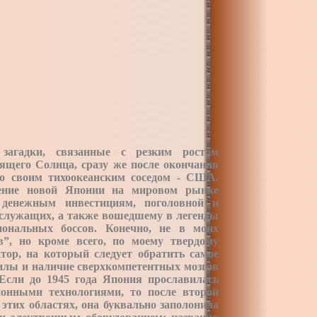
загадки, связанные с резким ростом
щего Солнца, сразу же после окончания
со своим тихоокеанским соседом - США.
чение новой Японии на мировом рынке
денежным инвестициям, поголовной и
 служащих, а также вошедшему в легенды
иональных боссов. Конечно, не в моих
в”, но кроме всего, по моему твердому
ор, на который следует обратить самое
силы и наличие сверхкомпетентных мозгов
Если до 1945 года Япония прославилась
онными технологиями, то после второй
этих областях, она буквально заполонила