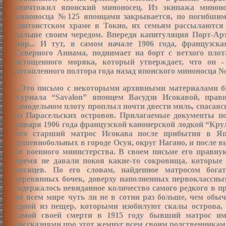
уничтожил японский миноносец. Из экипажа миноно
миноносца №125 японцами закрывается, по погибшим
синтоистском храме в Токио, их семьям рассылаются 
дальше своим чередом. Впереди капитуляция Порт-Арт
мир... И тут, в самом начале 1906 года, французск
Северного Аннама, поднимает на борт с ветхого плот
истощенного моряка, который утверждает, что он 
потопленного полтора года назад японского миноносца №
...Это письмо с некоторыми архивными материалами б
журнала “Savalon” японцем Васудзи Исокавой, прав
самодельном плоту проплыл почти двести миль, спасаяс
из Парасельских островов. Прилагаемые документы п
января 1906 года французской канонерской лодкой “Крул
что старший матрос Исокава после прибытия в Яп
душевнобольных в городе Осуя, округ Нагано, и после
от военного министерства. В своем письме его правнук
время не давали покоя какие-то сокровища, которые 
месяцев. По его словам, найденное матросом богат
деревянных бочек, доверху наполненных первоклассны
содержалось невиданное количество самого редкого
в п
во всем мире чуть ли не в сотни раз больше, чем об
одной из пещер, которыми изобилуют скалы острова, 
самой своей смерти в 1915 году бывший матрос им
россказнями про этот жемчуг всем своим родственникам