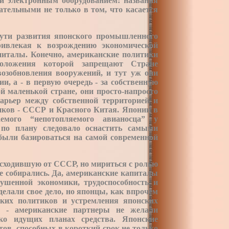
и электронным оборудованием: названия
тельными не только в том, что касается
пути развития японского промышленного
ривлекая к возрождению экономической
питалы. Конечно, американские политики
оложения которой запрещают Стране
озобновления вооружений, и тут уж они
и, а - в первую очередь - за собственную
й маленькой стране, они просто-напросто
арьер между собственной территорией и
ков - СССР и Красного Китая. Японии в
емого “непотопляемого авианосца” у
 по плану следовало оснастить самыми
ыли базироваться на самой современной
исходившую от СССР, но мириться с ролью
не собирались. Да, американские капиталы
ушенной экономики, трудоспособность и
елали свое дело, но японцы, как впрочем
нских политиков и устремления японских
 - американские партнеры не желали
ко идущих планах средства. Японские
ов, способных в короткий срок не только