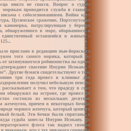
сца никто не спасся. Вопрос о судьбе
 морякам проводится служба в главном
письма с соболезнованиями. Война идет
ура, Цусимское сражение, Портсмутский
ая канонерка, патрулирующая у берегов
а, обнаруженного в море, оборванного и
- единственный оставшийся в живых с
125.
..
ыло прислано в редакцию нью-йоркского
нуком того самого моряка, который на
ь от затянувшегося робинзонства на одном
одтверждают спасение Имурио Исокава 3
е”. Другие бумаги свидетельствуют о том,
онию три года провел в клинике для
 выздоровления получил небольшую пенсию
 рассказывает о том, что прадеду в свое
он обнаружил на острове, где провел 18
ство состояло из нескольких десятков
м жемчугом, причем в некоторых бочках
рироде черного жемчуга, который ценится
ычный белый. Эти бочки были спрятаны в
куда судьба занесла Имурио Исокаву. До
ператорского флота так надоел своими
 и знакомым, что у тех никакого сомнения