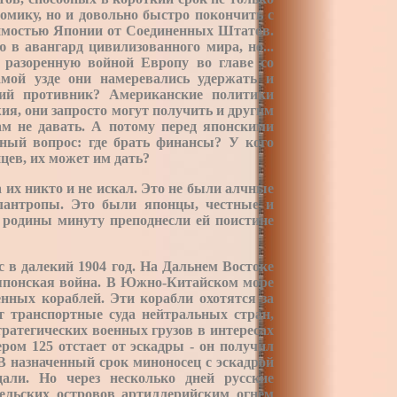
омику, но и довольно быстро покончить с
симостью Японии от Соединенных Штатов.
в авангард цивилизованного мира, но...
 разоренную войной Европу во главе со
амой узде они намеревались удержать и
ий противник? Американские политики
жия
,
они запросто могут получить и другим
м не давать. А потому перед японскими
ый вопрос: где брать финансы? У кого
ев, их может им дать?
 их никто и не искал. Это не были алчные
лантропы. Это были японцы, честные и
 родины минуту преподнесли ей поистине
с в далекий 1904 год. На Дальнем Востоке
японская война. В Южно-Китайском море
енных кораблей. Эти корабли охотятся за
т транспортные суда нейтральных стран,
ратегических военных грузов в интересах
ром 125 отстает от эскадры - он получил
 В назначенный срок миноносец с эскадрой
дали. Но через несколько дней русские
ельских островов артиллерийским огнем