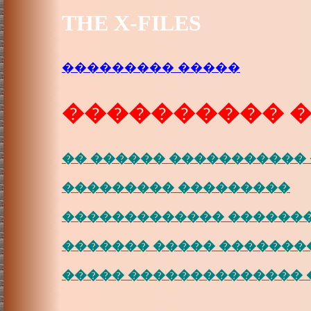
THE X-FILES
��������� �����
���������� 
�� ������ �����������
��������� ���������
������������� ������
������� ����� �������
����� ��������������