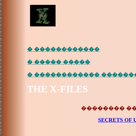
� ������������
� ����� �����
� ������������ ������
THE X-FILES
�������� �
SECRETS OF 