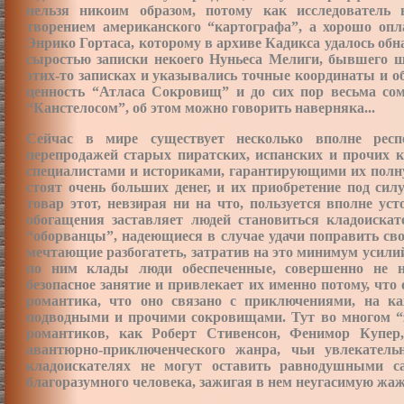
нельзя никоим образом, потому как исследователь 
творением американского “картографа”, а хорошо опл
Энрико Гортаса, которому в архиве Кадикса удалось об
сыростью записки некоего Нуньеса Мелиги, бывшего ш
этих-то записках и указывались точные координаты и о
ценность “Атласа Сокровищ” и до сих пор весьма сом
“Канстелосом”, об этом можно говорить наверняка...
Сейчас в мире существует несколько вполне респ
перепродажей старых пиратских, испанских и прочих 
специалистами и историками, гарантирующими их полну
стоят очень больших денег, и их приобретение под си
товар этот, невзирая ни на что, пользуется вполне у
обогащения заставляет людей становиться кладоиска
“оборванцы”, надеющиеся в случае удачи поправить сво
мечтающие разбогатеть, затратив на это минимум усили
по ним клады люди обеспеченные, совершенно не н
безопасное занятие и привлекает их именно потому, что 
романтика, что оно связано с приключениями, на 
подводными и прочими сокровищами. Тут во многом “з
романтиков, как Роберт Стивенсон, Фенимор Купер
авантюрно-приключенческого жанра, чьи увлекатель
кладоискателях не могут оставить равнодушными са
благоразумного человека, зажигая в нем неугасиму