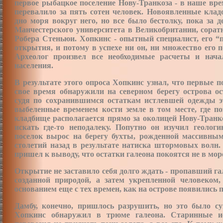
первое рыбацкое поселение Нову-Транкоза - в наше вре
перевалило за пять сотен человек. Новоявленные клад
дно моря вокруг него, но все было бестолку, пока за 
Манчестерского университета в Великобритании, сорат
Робера Стеньюи. Хопкинс - опытный специалист, его “
открытия, и потому в успехе ни он, ни множество его 
Археолог произвел все необходимые расчеты и нача
населения.
В результате этого опроса Хопкинс узнал, что первые 
свое время обнаружили на северном берегу острова ос
судя по сохранившимся остаткам истлевшей одежды 
выбеленные временем кости земле в том месте, где п
кладбище располагается прямо за околицей Нову-Транко
искать где-то неподалеку. Попутно он изучил геолог
поселок вырос на берегу бухты, рожденной массивным
столетий назад в результате натиска штормовых волн
пришел к выводу, что остатки галеона покоятся не в море,
Открытие не заставило себя долго ждать - пропавший га
созданной природой, а затем укрепленной человеком
основанием еще с тех времен, как на острове появились
Дамбу, конечно, пришлось разрушить, но это было 
Хопкинс обнаружил в трюме галеона. Старинные ис