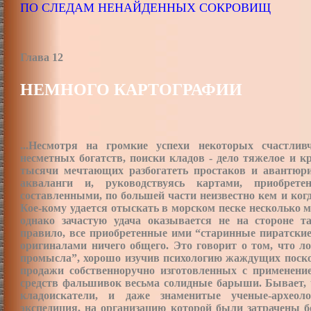
ПО СЛЕДАМ НЕНАЙДЕННЫХ СОКРОВИЩ
Глава 12
НЕМНОГО КАРТОГРАФИИ
...Несмотря на громкие успехи некоторых счастлив
несметных богатств, поиски кладов - дело тяжелое и к
тысячи мечтающих разбогатеть простаков и авантюрис
акваланги и, руководствуясь картами, приобре
составленными, по большей части неизвестно кем и ког
Кое-кому удается отыскать в морском песке несколько 
однако зачастую удача оказывается не на стороне та
правило, все приобретенные ими “старинные пиратски
оригиналами ничего общего. Это говорит о том, что л
промысла”, хорошо изучив психологию жаждущих поскор
продажи собственноручно изготовленных с применен
средств фальшивок весьма солидные барыши. Бывает, 
кладоискатели, и даже знаменитые ученые-археол
экспедиция, на организацию которой были затрачены б