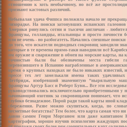
отношению к хоть необычному, но всё же простолюди
признают кастовых различий.
Небывалая удача Фиппса положила начало не прекраща
лихорадке. На поиски затонувших испанских галеонов
Америки ринулись сотни и тысячи англичан - любител
французы, голландцы, итальянцы и просто личности
б
или не очень - но разбогатеть. Начались спешные поиски
до того, что искатели подводных сокровищ заводили з
которые в те времена прямо-таки наводнили всё Карибс
им оружие и снаряжение в обмен на морские карты, на 
точностью были бы обозначены места гибели гал
перевозившего в Испанию награбленные в американских
время о крупных находках не было никаких известий, и
прессе тех лет замелькали имена таких удачливых
Летбридж
,
изобревший знаменитую “ныряльную маш
французы Артур Басс и Роберт Буви... Все эти исследова
руководствовались исключительно приобретенными у н
начинающий охотник за сокровищами понимает, что ис
глубоко безнадежное. Порой ради такой карты иной кла
сбережения. Разве можно скупиться, когда, по слов
несметные богатства? Тем более, что карта самая что ни
давно самим Генри Морганом или даже капитаном 
картографии, хорошо изучив психологию жаждущих пос
от продажи своих более чем сомнительных карт солидн