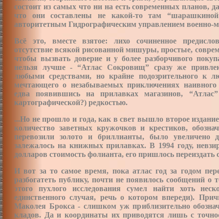
состоит из самых что ни на есть современных планов,
что они составлены не какой-то там “шарашкиной
авторитетным Гидрографическим управлением военно-м
Всё это, вместе взятое: лихо сочиненное предисло
отсутствие всякой рисованной мишуры, простые, соврем
чтобы вызвать доверие и у более разборчивого покуп
нельзя лучше - “Атлас Сокровищ” сразу же привле
любыми средствами, но крайне подозрительного к л
мечтающего о незабываемых приключениях наивного 
едва появившись на прилавках магазинов, “Атлас”
картографической?) редкостью.
...Но не прошло и года, как в свет вышло второе издани
количество заветных кружочков и крестиков, обозна
перевозили золото и бриллианты, было увеличено д
залежалось на книжных прилавках. В 1994 году, невз
долларов стоимость фолианта, его пришлось переиздать 
И вот за то самое время, пока атлас год за годом пе
разбогатеть публику, почти не появилось сообщений о 
этого пухлого исследования сумел найти хоть неск
единственного случая, речь о котором впереди). Прич
Маколея Брокса - слишком уж приблизительно обознач
кладов. Да и координаты их приводятся лишь с точно