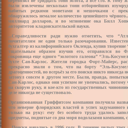
перевозил не тридцать тонн золота, а все сто. К тому 
были извлечены несколько тонн отборнейших изумрудо
набитых редкими монетами и мешочками с прекр
обнаружилось немалое количество ценнейшего чёрного..
миллиард долларов, и во мгновение ока Билл Хоп
авторитетов кладоискательской науки.
...Справедливости ради нужно отметить, что “Ат
почитателям не одни только разочарования. Известе
бухгалтер из калифорнийского Окленда, купив творение
тщательным образом изучив его, отправился во Ф
сокровища еще одного “золотого галеона” “Эль-Косумел
бухте Сан-Карлос. Жители городка Форт-Майерс, рас
прекрасно знали о том, что на борту “Эль-Косуме
драгоценностей, но всерьёз за его поиски никто никогда н
затонул совсем в другом месте. Были, правда, попытки
Сан-Карлос, однако они успехом не увенчались, потом
на скорую руку, и кое-кто из государственных чиновни
деле никогда не существовало.
Организованная Гриффитсом компания получила назван
что неверие флоридских властей в успех задуманного
только на руку: ему без особого труда удалось запо
предметы, поднятые со дна моря водолазами компании, с
...Поиски начались в 1996 году. В течение целых тре