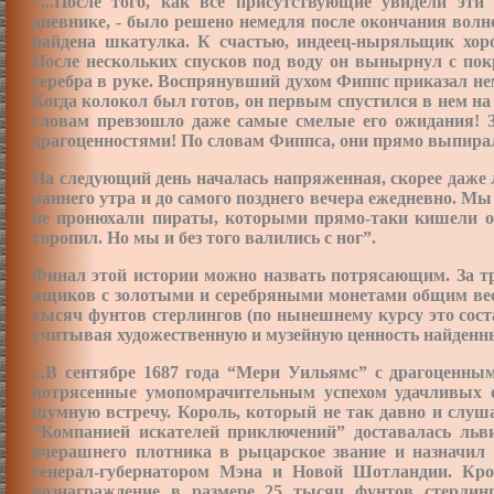
“...После того, как все присутствующие увидели эт
дневнике, - было решено немедля после окончания волн
найдена шкатулка. К счастью, индеец-ныряльщик хоро
После нескольких спусков под воду он вынырнул с п
серебра в руке. Воспрянувший духом Фиппс приказал не
Когда колокол был готов, он первым спустился в нем на м
словам превзошло даже самые смелые его ожидания! З
драгоценностями! По словам Фиппса, они прямо выпирали
На следующий день началась напряженная, скорее даже 
раннего утра и до самого позднего вечера ежедневно. Мы
не пронюхали пираты, которыми прямо-таки кишели ок
торопил. Но мы и без того валились с ног”.
Финал этой истории можно назвать потрясающим. За тр
ящиков с золотыми и серебряными монетами общим весо
тысяч фунтов стерлингов (по нынешнему курсу это сост
учитывая художественную и музейную ценность найденных
...В сентябре 1687 года “Мери Уильямс” с драгоценны
потрясенные умопомрачительным успехом удачливых 
шумную встречу. Король, который не так давно и слуша
“Компанией
искателей приключений” доставалась льв
вчерашнего плотника в рыцарское звание и назначил е
генерал-губернатором Мэна и Новой Шотландии. Кро
вознаграждение в размере 25 тысяч фунтов стерлин