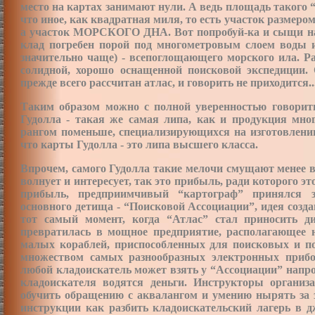
место на картах занимают нули. А ведь площадь такого 
что иное, как квадратная миля, то есть участок размеро
а участок МОРСКОГО ДНА. Вот попробуй-ка и сыщи на 
клад погребен порой под многометровым слоем воды и
значительно чаще) - всепоглощающего
морского ила. Р
солидной, хорошо оснащенной поисковой экспедиции. 
прежде всего рассчитан атлас, и говорить не приходится..
Таким образом можно с полной уверенностью говорит
Гудолла - такая же самая липа, как и продукция мно
рангом поменьше, специализирующихся на изготовлении
что карты Гудолла - это липа высшего класса.
Впрочем, самого Гудолла такие мелочи смущают менее в
волнует и интересует, так это прибыль, ради которого э
прибыль, предприимчивый “картограф” принялся з
основного детища - “Поисковой Ассоциации”, идея созда
тот самый момент, когда “Атлас” стал приносить д
превратилась в мощное предприятие, располагающее
малых кораблей, приспособленных для поисковых и п
множеством самых разнообразных электронных прибо
любой кладоискатель может взять у “Ассоциации” напрока
кладоискателя водятся деньги. Инструкторы организа
обучить обращению с аквалангом и умению нырять за 
инструкции как разбить кладоискательский лагерь в д