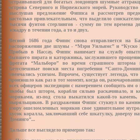
устраивавшей для богатых лондонцев шумные аттракц
острова Северного и Норвежского морей. Руководство
выслушав предложение Фиппса и рассмотрев предо
настолько привлекательным, что выделило соискателю
тысячи фунтов стерлингов - сумму по тем времена д
эскадру в течении года, а то и двух.
Весной 1686 года Фиппс снова отправляется на Б
распоряжении две шхуны - “Мэри Уильямс” и “Куско Г
Прибыв в Нассау, Фиппс нанимает на службу опытн
бывшего пирата и каторжника, заслужившего прощение
фрегата “Мальборо” во время страшного шторма в
Безуспешные поиски места погребения “Санто-Доминг
увенчались успехом. Впрочем, существует легенда, чт
произошло как раз в тот момент, когда он, разочарова
всех офицеров экспедиции с намерением сообщить им о 
якобы был шторм, корабли сильно раскачивало, и к
моряками, из-под стола выкатился какой-то камень
ныряльщиков. В раздражении Фиппс стукнул по камню 
взору ошеломленных моряков свое удивительное нутро.
кусок коралла, заключавший себе шкатулку, доверху н
Доминго”...
Дальше все выглядело примерно так: