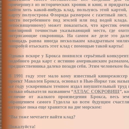
причерпнул из исторических хроник и книг, и придрать
найти хоть какой-нибудь клад, пользуясь этой картой,
карту полуострова Флорида размером с газетный лист, 
место погребенного под землей или под водой клада.
непосвященному) может показаться, что крестик оче
ювелирной точностью указывающий место, где охот
потрясающие сокровища. На самом же деле это дале
площадь равна иногда нескольким квадратным миля
попробуй отыскать этот клад с помощью такой карты!
Однако вскоре у Брокса появился серьёзный конкурент
подобного рода карт с истинно американским размахом,
предшественника далеко позади себя. Этим человеком б
В 1991 году этот мало кому известный кинорежиссер 
проект Маколея Брокса, основал в Нью-Йорке так назы
же году ускоренным темпом издал внушительный труд 
только обывателя названием “
АТЛАС СОКРОВИЩ
”, к
отличие от жалкого произведения Брокса, весь з
обращением самого Гудолла ко всем будущим счастл
которые пока еще хранятся на дне морском:
“Вы тоже мечтаете найти клад?
Пожалуйста!