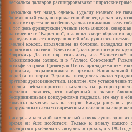
несколько долларов расшифровывают “пиратские грамот
Несколько лет назад, однако, Гудоллу немного не по
болезненный удар, но прожженный делец сделал все, что
и потому пресса не особенно уделила внимания тому соб
В тот день французский ученый Поль Вишбон, совершав
на своей яхте “Каролина”, выловил в море обросший во
исследовании его внутренностей обнаружилось письмо,
смолой коконе, извлеченном из бочонка, находился ис
испанского галеона “Канстелос”, который потерпел круш
Азорских). До сих пор считалось, что “Констелос” п
Мексиканском заливе, и в “Атласе Сокровищ” Гудолл
шельфе острова Гриангуло-Оэсте, принадлежащем нын
хроникам, сохранившимся в архивах Национальной 
корабля из порта Веракрус находилось около тридца
другими драгоценностями. Понятно, что установление т
галеона неблагоприятно сказалось на распростране
поспешил заявить, что найденный в океане бочон
беспринципными конкурентами подделка, это ему в общ
момента находки, как на остров Басада ринулось ц
вооруженных самым современным поисковым снаряжен
Басада - маленький каменистый клочок суши, один из к
время он был необитаем. Только к началу нашего с
посещаться рыбаками с соседних островов, и в 1903 году