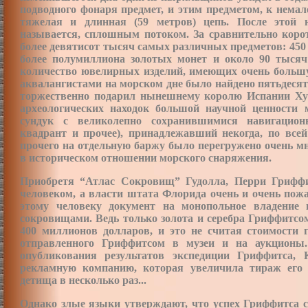
подводного фонаря предмет, и этим предметом, к немал
тяжелая и длинная (59 метров) цепь. После этой н
называется, сплошным потоком. За сравнительно коро
более девятисот тысяч самых различных предметов: 450 
более полумиллиона золотых монет и около 90 тысяч
количество ювелирных изделий, имеющих очень большу
аквалангистами на морском дне было найдено
пятьдесят
торжественно подарил нынешнему королю Испании Хуа
археологических находок большой научной ценности
сундук с великолепно сохранившимися навигацион
квадрант и прочее), принадлежавший некогда, по все
прочего на отдельную баржу было перегружено очень мн
в историческом отношении морского снаряжения.
Приобретя “Атлас Сокровищ” Гудолла, Перри Гриффи
человеком, а власти штата Флорида очень и очень пож
этому человеку документ на монопольное владение
сокровищами. Ведь только золота и серебра Гриффитсо
400 миллионов долларов, и это не считая стоимости 
отправленного Гриффитсом в музеи и на аукционы
опубликования результатов экспедиции Гриффитса,
рекламную компанию, которая увеличила тираж его 
детища в несколько раз...
Однако злые языки утверждают, что успех Гриффитса 