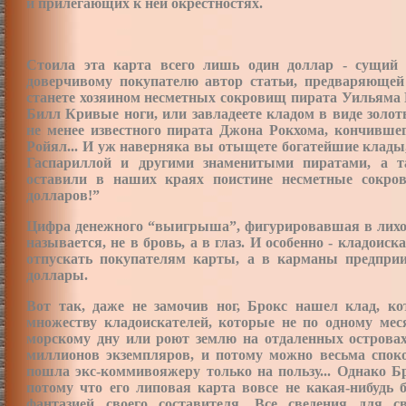
и прилегающих к ней окрестностях.
Стоила эта карта всего лишь один доллар - сущий 
доверчивому покупателю автор статьи, предваряющ
станете хозяином несметных сокровищ пирата Уильяма 
Билл Кривые ноги, или завладеете кладом в виде золот
не менее известного пирата Джона Рокхома, кончившег
Ройял... И уж наверняка вы отыщете богатейшие клад
Гаспариллой и другими знаменитыми пиратами, а т
оставили в наших краях поистине несметные сокро
долларов!”
Цифра денежного “выигрыша”, фигурировавшая в лихо 
называется, не в бровь, а в глаз. И особенно - кладоис
отпускать покупателям карты, а в карманы предпри
доллары.
Вот так, даже не замочив ног, Брокс нашел клад, ко
множеству кладоискателей, которые не по одному ме
морскому дну или роют землю на отдаленных островах
миллионов экземпляров, и потому можно весьма споко
пошла экс-коммивояжеру только на пользу... Однако Б
потому что его липовая карта вовсе не какая-нибудь
фантазией своего составителя. Все сведения для с