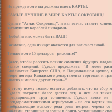
Но прежде всего вы должны иметь КАРТЫ.
САМЫЕ ЛУЧШИЕ В МИРЕ КАРТЫ СОКРОВИЩ!
Купите “Атлас Сокровищ”, и вы тотчас станете хозяе
затонувших кораблей с кладами.
Любой из них может быть ВАШ!
Возможно, одна из карт окажется для вас счастливой.
Только всего 15 долларов - рискните!”
Далее, чтобы рассеять всякие сомнения будущих кладо
атласе сведений, Гудолл продолжает: “В моем рас
Библиотеке Конгресса США, в Национальном архиве,
Бюро погоды Канадского департамента торговли и тра
многих и многих других стран...”
К этому всему только остается добавить, что на сбор
Гудолл потратил более десяти лет, о чем он такж
предваряющем труд сочинении. Гудолл вовсе не д
псевдоромантическими атрибутами - на его картах на
изображающие всякого рода розы ветров, черепа с
саблями, старинные галеоны и бриги, устрашающие свои