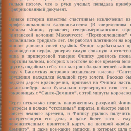
только потому, что в руки ученых попадала приоб
сфабрикованный документ.
Однако истории известны счастливые исключения из
профессиональным кладоискателем (В современном 
Уильям Фиппс, уроженец североамериканского горо
британской колонии Массачусетс. “Перевоплощение”
исполнилось тридцать лет. Он работал плотником на ко
вполне доволен своей судьбой. Фиппс зарабатывал п
руководство верфи, доверяя самую сложную и ответств
пива в припортовой таверне Фиппсу довелось позна
морским волком, которых в Бостоне во все времена было
других, подобных себе, этот матрос обладал некоей тайно
году у Багамских островов испанского галеона “Сант
крушения находился большой груз золота. Рассказ б
редким
даром красноречия, произвел на Фиппса настол
какого-нибудь часа буквально перевернули всю его
сокровищах с “Санто-Доминго”, с этой минуты королевск
Через несколько недель напряженных раздумий Фипп
матросы и всякие “отставные” пираты, и быстро завел
совсем немного времени, и Фиппсу удалось получить
интересующего его дела, и даже более того - ему
новоиспеченных приятелей карту, на которой якобы
Доминго”, и даже кое-какие записки, в которых шла р