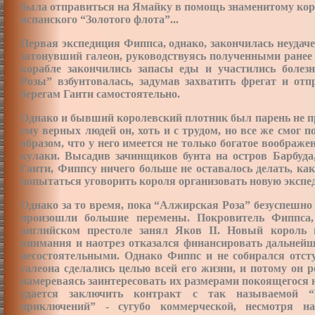
была отправиться на Ямайку в помощь знаменитому кор
испанского “Золотого флота”...
Первая экспедиция Фиппса, однако, закончилась неуда
затонувший галеон, руководствуясь полученными ранее с
корабле закончились запасы еды и участились болез
Розы” взбунтовалась, задумав захватить фрегат и от
берегам Гаити самостоятельно.
Однако и бывший королевский плотник был парень не п
ему верных людей он, хоть и с трудом, но все же смог
образом, что у него имеется не только богатое воображе
кулаки. Высадив зачинщиков бунта на остров Барбуда
Гаити, Фиппсу ничего больше не оставалось делать, ка
попытаться уговорить короля организовать новую экспе
Однако за то время, пока “Алжирская Роза” безуспешно
произошли большие перемены. Покровитель Фиппса,
английском престоле занял Яков II. Новый король 
внимания и наотрез отказался финансировать дальнейш
несостоятельными. Однако Фиппс и не собирался отст
галеона сделались целью всей его жизни, и потому он
намереваясь заинтересовать их размерами покоящегося н
удается заключить контракт с так называемой “
приключений” - сугубо коммерческой, несмотря на 