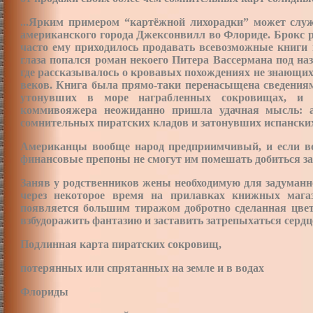
...Ярким примером “картёжной лихорадки” может служ
американского города Джексонвилл во Флориде. Брокс 
часто ему приходилось продавать всевозможные книги 
глаза попался роман некоего Питера Вассермана под н
где рассказывалось о кровавых похождениях не знающи
веков. Книга была прямо-таки перенасыщена сведения
утонувших в море награбленных сокровищах, и 
коммивояжера неожиданно пришла удачная мысль: а
сомнительных пиратских кладов и затонувших испанских
Американцы вообще народ предприимчивый, и если воб
финансовые препоны не смогут им помешать добиться за
Заняв у родственников жены необходимую для задуманног
через некоторое время на прилавках книжных маг
появляется большим тиражом добротно сделанная цветн
взбудоражить фантазию и заставить затрепыхаться сердц
Подлинная карта пиратских сокровищ,
потерянных или спрятанных на земле и в водах
Флориды