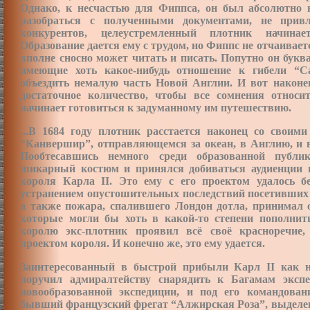
Однако, к несчастью для Фиппса, он был абсолютно 
разобраться с полученными документами, не прив
конкурентов, целеустремленный плотник начинает
Образование дается ему с трудом, но Фиппс не отчаиваетс
вполне сносно может читать и писать. Попутно он букв
имеющие хоть какое-нибудь отношение к гибели “Са
объездить немалую часть Новой Англии. И вот наконец
достаточное количество, чтобы все сомнения относи
начинает готовиться к задуманному им путешествию.
...В 1684 году плотник расстается наконец со своим
“Канвершир”, отправляющемся за океан, в Англию, и в
Пообтесавшись немного среди образованной публи
шикарный костюм и принялся добиваться аудиенции не
короля Карла II. Это ему с его проектом удалось бе
устранением опустошительных последствий посетивших е
а также пожара, спалившего Лондон дотла, принимал 
которые могли бы хоть в какой-то степени пополнит
королю экс-плотник проявил всё своё красноречие
проектом короля. И конечно же, это ему удается.
Заинтересованный в быстрой прибыли Карл II как н
поручил адмиралтейству снарядить к Багамам эксп
новообразованной экспедиции, и под его командова
бывший французский фрегат “Алжирская Роза”, выделе