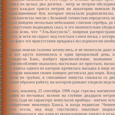
нанял их целых два десятка - метр за метром обследов
Через каждые триста метров на акватории поисков 
навигационные буи, которые посылали радиосигналы, 
аквалангисты могли с большой точностью определять под
было найдено несколько небольших слитков серебра, да 
по выступам подводных скал, и это окончательно убедило
Было ясно, что “Эль-Косумель”, вопреки распростран
бухте, и хотя он скрыт под толстым слоем песка, с котор
сам факт его присутствия придавал исследователю необх
Однако поиски галеона затянулись, и не помогали даже
но все круто изменилось в один прекрасный день, 
Клоудесли Баос, изобрел приспособление, названно
Приспособление
оказалось настолько же простым, наск
на винты одного из катеров крепилась насадка в виде и
которая нижним своим концом достигала дна моря. Когд
гнали по трубам, в считанные минуты смывала со дна
таким образом работу, на которую раньше уходили недел
И вот, наконец, 25 сентября 1996 года стрелка магнитом
одним из песчаных холмов на глубине двадцати метров
всего, судя по характеру импульсов прибора - мягкое зол
изобретение инженера Баоса, и когда поднятая “беш
муть осела, под воду спустились опытные ныряль
изменившегося дна один из ныряльщиков увидел в отда