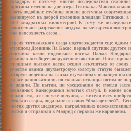
Эквадоре, и поэтому многие исследователи склонн
спрятаны именно на дне озера Титикака. Максимальная г
и хоть подобные глубины вполне доступны современным
доминируют на доброй половине площади Титикаки
,
а 
4500 квадратных километров! К тому же исследоват
значительное разрежение воздуха на четырехкилометро
года поверхность озера...
Версия титикакского следа подтверждается еще одним
летописец Доминик Ла Касас, верный спутник другого за
описывал казнь индейского касика Палма Кондорка
испанцев всеобщее вооруженное восстание. После прова
страшным пыткам касик решил откупиться от своих 
качестве аванса двухметровую золотую статую бывшег
которую индейцы на глазах изумленных испанцев вытащ
его все равно казнили, но сколько испанцы потом не ны
не нашли. Ни пытки, ни увещевания не смогли застав
обещанных Кандорканки золотых статуй. В конце ко
только тем, что он уже получил, а жители всех прибр
сбежали в горы, подальше от своих “благодетелей”... Бе
многих других шедевров, награбленных невежественным
слитки и отправили в Мадрид с первым же караваном.