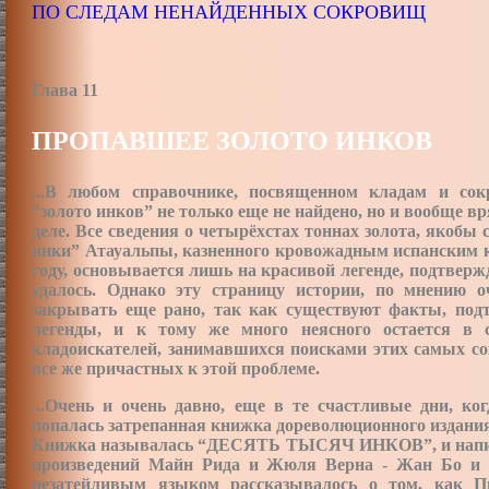
ПО СЛЕДАМ НЕНАЙДЕННЫХ СОКРОВИЩ
Глава 11
ПРОПАВШЕЕ ЗОЛОТО ИНКОВ
...В любом справочнике, посвященном кладам и сок
“золото инков” не только еще не найдено, но и вообще в
деле. Все сведения о четырёхстах тоннах золота, якобы 
инки” Атауальпы, казненного кровожадным испанским
году, основывается лишь на красивой легенде, подтверж
удалось. Однако эту страницу истории, по мнению о
закрывать еще рано, так как существуют факты, по
легенды, и к тому же много неясного остается в 
кладоискателей, занимавшихся поисками этих самых сок
все же причастных к этой проблеме.
...Очень и очень давно, еще в те счастливые дни, к
попалась затрепанная книжка дореволюционного издани
Книжка называлась “ДЕСЯТЬ ТЫСЯЧ ИНКОВ”, и написа
произведений Майн Рида и Жюля Верна - Жан Бо и Л
незатейливым языком рассказывалось о том, как П