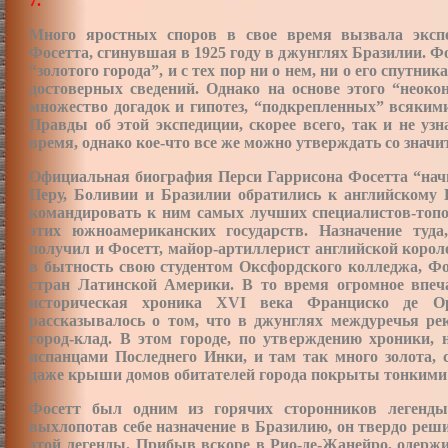
7.
Много яростных споров в свое время вызвала экспе
Фосетта, сгинувшая в 1925 году в джунглях Бразилии. Ф
“золотого города”, и с тех пор ни о нем, ни о его спутн
достоверных сведений. Однако на основе этого “неоко
множество догадок и гипотез, “подкрепленных” всяки
Правды об этой экспедиции, скорее всего, так и не уз
время, однако кое-что все же можно утверждать со значи
Официальная биография Перси Гаррисона Фосетта “начин
Перу, Боливии и Бразилии обратились к английскому 
командировать к ним самых лучших специалистов-топо
этих южноамериканских государств. Назначение туда
получил и Фосетт, майор-артиллерист английской корол
в бытность свою студентом Оксфордского колледжа, Фо
стран Латинской Америки. В то время огромное впеча
историческая хроника ХVI века Франциско де Оре
рассказывалось о том, что в джунглях междуречья ре
город-клад. В этом городе, по утверждению хроники,
испанцами Последнего Инки, и там так много золота, с
даже крыши домов обитателей города покрыты тонкими л
Фосетт был одним из горячих сторонников легенды
выхлопотав себе назначение в Бразилию, он твердо реши
этой легенды. Прибыв вскоре в Рио-де-Жанейро, одер