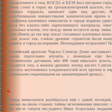
определенного о том, КОГДА и КЕМ был построен город
Пикчу стоит в горах на трехкилометровой высоте, его
мощных террасах, нависает одно над другим. В
вырубленными неизвестными каменотесами прямо в 
шлифовки каменных монолитов в городе издавна удивл
друга без какого-либо скрепляющего материала, мно
настолько плотно, что между ними остается зазор лишь
Мачу-Пикчу до сих пор лежат стесанные каменные монол
- они лежат так, словно древние строители были вын
поднять в город на вершине. Неожиданное вторжение? 
Английский археолог Чарльз Спенсер Дэвис настаивает
можно тщательнее изучить с помощью еще боле
сейсмических датчиков, ибо 400 тонн инкского золота
находятся там, а намеки древних легенд насчет Сангая 
запутать неутомимых кладоискателей всех времен и на
храмовыми сокровищами на закономерный провал...
6.
Теперь попытаемся разобраться еще с одной легендой
намеки на иную сторону тайны исчезновения инкских со
как после смерти последнего Инки Атауальпы подданн