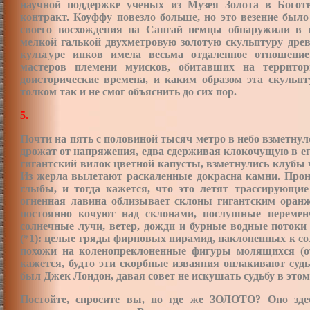
научной поддержке ученых из Музея Золота в Богот
контракт. Коуффу повезло больше, но это везение был
своего восхождения на Сангай немцы обнаружили в 
мелкой галькой двухметровую золотую скульптуру древ
культуре инков имела весьма отдаленное отношени
мастеров племени муисков, обитавших на террито
доисторические времена, и
каким образом эта скульпт
толком так и не смог объяснить до сих пор.
5.
Почти на пять с половиной тысяч метро в небо взметнул
дрожат от напряжения, едва сдерживая клокочущую в ег
гигантский вилок цветной капусты, взметнулись клубы 
Из жерла вылетают раскаленные докрасна камни. Проно
глыбы, и тогда кажется, что это летят трассирующие
огненная лавина облизывает склоны гигантским ора
постоянно кочуют над склонами, послушные переме
солнечные лучи, ветер, дожди и
бурные водные потоки
(*1): целые гряды фирновых пирамид, наклоненных к со
похожи на коленопреклоненные фигуры молящихся (от
кажется, будто эти скорбные изваяния оплакивают суд
был Джек Лондон, давая совет не искушать судьбу в этом
Постойте, спросите вы, но где же ЗОЛОТО? Оно здес