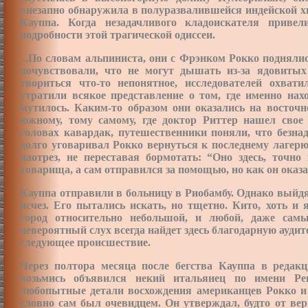
внезапно обнаружила в полуразвалившейся индейской 
Кауппа. Когда незадачливого кладоискателя привел
подробности этой трагической одиссеи.
...По словам альпиниста, они с Фрэнком Рокко подняли
почувствовали, что не могут дышать из-за ядовитых
твориться что-то непонятное, исследователей охвати
утратили всякое представление о том, где именно нах
мутилось. Каким-то образом они оказались на восточн
южному, тому самому, где доктор Риттер нашел свое 
головах кавардак, путешественники поняли, что безна
долго уговаривал Рокко вернуться к последнему лагерю
наотрез, не переставая бормотать: “Оно здесь, точн
товарища, а сам отправился за помощью, но как он оказал
Кауппа отправили в больницу в Риобамбу. Однако выйдя и
исчез. Его пытались искать, но тщетно. Кито, хоть и 
город относительно небольшой, и любой, даже сам
невероятный слух всегда найдет здесь благодарную аудит
следующее происшествие.
Через полтора месяца после бегства Кауппа в редакц
возьмись объявился некий итальянец по имени Ре
любопытные детали восхождения американцев Рокко и 
словно сам был очевидцем. Он утверждал, будто от в