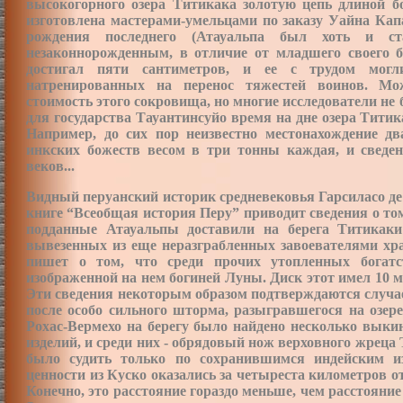
высокогорного озера Титикака золотую цепь длиной бо
изготовлена мастерами-умельцами по заказу Уайна Капа
рождения последнего (Атауальпа был хоть и с
незаконнорожденным, в отличие от младшего своего б
достигал пяти сантиметров, и ее с трудом мог
натренированных на перенос тяжестей воинов. Мо
стоимость этого сокровища, но многие исследователи не 
для государства Тауантинсуйо время на дне озера Титик
Например, до сих пор неизвестно местонахождение дв
инкских божеств весом в три тонны каждая, и сведе
веков...
Видный перуанский историк средневековья Гарсиласо де ла
книге “Всеобщая история Перу” приводит сведения о то
подданные Атауальпы доставили на берега Титикаки
вывезенных из еще неразграбленных завоевателями храм
пишет о том, что среди прочих утопленных богат
изображенной на нем богиней Луны. Диск этот имел 10 
Эти сведения некоторым образом подтверждаются случае
после особо сильного шторма, разыгравшегося на озер
Рохас-Вермехо на берегу было найдено несколько вык
изделий, и среди них - обрядовый нож верховного жреца 
было судить только по сохранившимся индейским и
ценности из Куско оказались за четыреста километров о
Конечно, это расстояние гораздо меньше, чем расстояни