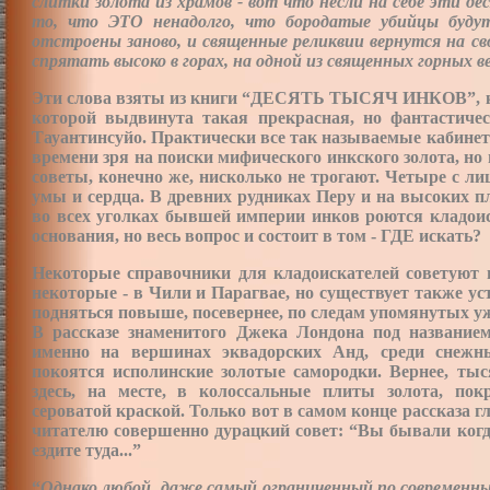
слитки золота из храмов - вот что несли на себе эти де
то, что ЭТО ненадолго, что бородатые убийцы буду
отстроены заново, и священные реликвии вернутся на с
спрятать высоко в горах, на одной из священных горных в
Эти слова взяты из книги “ДЕСЯТЬ ТЫСЯЧ ИНКОВ”, кото
которой выдвинута такая прекрасная, но фантастиче
Тауантинсуйо. Практически все так называемые кабине
времени зря на поиски мифического инкского золота, н
советы, конечно же, нисколько не трогают. Четыре с л
умы и сердца. В древних рудниках Перу и на высоких пл
во всех уголках бывшей империи инков роются кладоис
основания, но весь вопрос и состоит в том - ГДЕ искать?
Некоторые справочники для кладоискателей советуют 
некоторые - в Чили и Парагвае, но существует также уст
подняться повыше, посевернее, по следам упомянутых у
В рассказе знаменитого Джека Лондона под названием
именно на вершинах эквадорских Анд, среди снеж
покоятся исполинские золотые самородки. Вернее, ты
здесь, на месте, в колоссальные плиты золота, по
сероватой краской. Только вот в самом конце рассказа гл
читателю совершенно дурацкий совет: “Вы бывали когда
ездите туда...”
“
Однако любой, даже самый ограниченный по современны