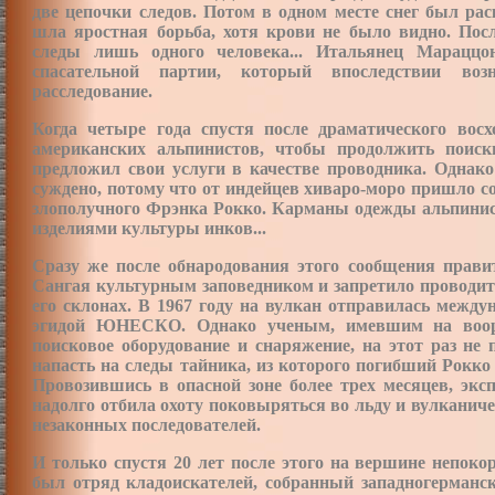
две цепочки следов. Потом в одном месте снег был рас
шла яростная борьба, хотя крови не было видно. Пос
следы лишь одного человека... Итальянец Мараццо
спасательной партии, который впоследствии возн
расследование.
Когда четыре года спустя после драматического во
американских альпинистов, чтобы продолжить поиск
предложил свои услуги в качестве проводника. Однако
суждено, потому что от индейцев хиваро-моро пришло с
злополучного Фрэнка Рокко. Карманы одежды альпини
изделиями культуры инков...
Сразу же после обнародования этого сообщения прави
Сангая культурным заповедником и запретило проводит
его склонах. В 1967 году на вулкан отправилась между
эгидой ЮНЕСКО. Однако ученым, имевшим на воору
поисковое оборудование и снаряжение, на этот раз не 
напасть на следы тайника, из которого погибший Рокко
Провозившись в опасной зоне более трех месяцев, экс
надолго отбила охоту поковыряться во льду и вулкани
незаконных последователей.
И только спустя 20 лет после этого на вершине непоко
был отряд кладоискателей, собранный западногерман