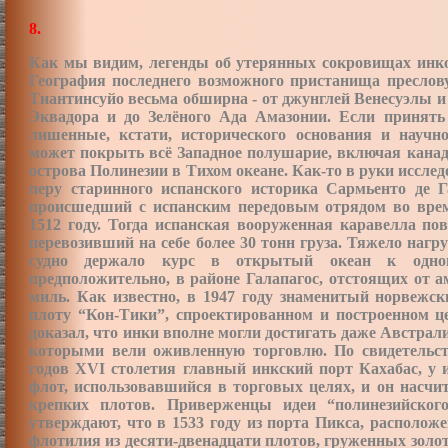
8.
Как мы видим, легенды об утерянных сокровищах инков
География последнего возможного пристанища преслову
Тиантинсуйо весьма обширна - от джунглей Венесуэлы и
Эквадора и до Зелёного Ада Амазонии. Если принять
лишенные, кстати, исторического основания и научно
может покрыть всё Западное полушарие, включая канад
острова Полинезии в Тихом океане. Как-то в руки иссл
перу старинного испанского историка Сармьенто де Г
происшедший с испанским передовым отрядом во вре
1512 году. Тогда испанская вооруженная каравелла по
перевозивший на себе более 30 тонн груза. Тяжело наг
судно держало курс в открытый океан к одном
предположительно, в районе Галапагос, отстоящих от а
миль. Как известно, в 1947 году знаменитый норвежск
плоту “Кон-Тики”, спроектированном и построенном ц
доказал, что инки вполне могли достигать даже Австрали
которыми вели оживленную торговлю. По свидетельств
годов ХVI столетия главный инкский порт Кахабас, у
флот, использовавшийся в торговых целях, и он насчи
крепких плотов. Приверженцы идеи “полинезийског
утверждают, что в 1533 году из порта Пикса, располож
флотилия из десяти-двенадцати плотов, груженных золото