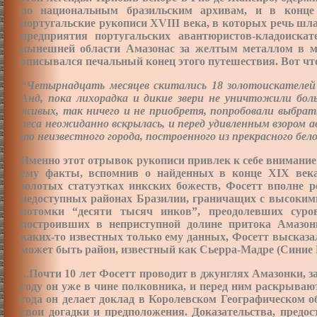
по национальным бразильским архивам, и в конце
португальские рукописи ХVIII века, в которых речь шла
предприятия португальских авантюристов-кладоиска
нынешней области Амазонас за желтым металлом в мар
описывался печальный конец этого путешествия. Вот чт
“Четырнадцать месяцев скитались 18 золотоискателей
Анд, пока лихорадка и дикие звери не уничтожили бол
живых, так ничего и не приобретя, попробовали выбрат
леса неожиданно вскрылась, и перед удивленным взором 
то неизвестного города, построенного из прекрасного бело
Именно этот отрывок рукописи привлек к себе внимание
ему факты, вспомнив о найденных в конце ХIХ век
золотых статуэтках инкских божеств, Фосетт вполне ре
недоступных районах Бразилии, граничащих с высокими
потомки “десяти тысяч инков”, преодолевших сур
построивших в неприступной долине притока Амазон
каких-то известных только ему данных, Фосетт высказа
может быть район, известный как Сьерра-Мадре (Синие 
...Почти 10 лет Фосетт проводит в джунглях Амазонки, з
году он уже в чине полковника, и перед ним раскрываю
года он делает доклад в Королевском Географическом о
свои догадки и предположения. Доказательства, пред