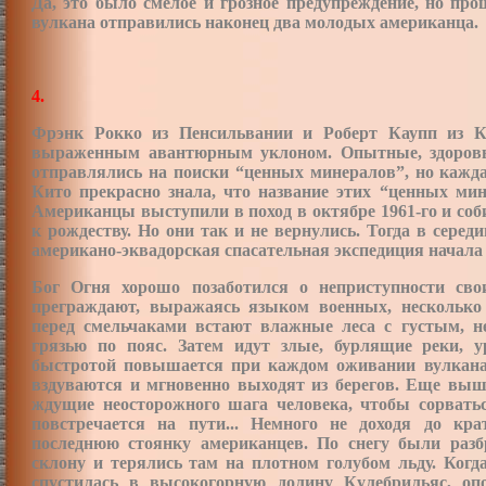
Да, это было смелое и грозное предупреждение, но про
вулкана отправились наконец два молодых американца.
4.
Фрэнк Рокко из Пенсильвании и Роберт Каупп из К
выраженным авантюрным уклоном. Опытные, здоровы
отправлялись на поиски “ценных минералов”, но кажда
Кито прекрасно знала, что название этих “ценных 
Американцы выступили в поход в октябре 1961-го и соб
к рождеству. Но они так и не вернулись. Тогда в сере
американо-эквадорская спасательная экспедиция начала 
Бог Огня хорошо позаботился о неприступности св
преграждают, выражаясь языком военных, несколько
перед смельчаками встают влажные леса с густым, 
грязью по пояс. Затем идут злые, бурлящие реки, 
быстротой повышается при каждом оживании вулкана
вздуваются и мгновенно выходят из берегов. Еще выш
ждущие неосторожного шага человека, чтобы сорватьс
повстречается на пути... Немного не доходя до кра
последнюю стоянку американцев. По снегу были раз
склону и терялись там на плотном голубом льду. Когд
спустилась в высокогорную долину Кулебрильяс, оп