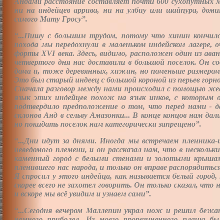
Андами расстояние составляет почти 600 сухопутных м
ни на индейцев аррива, ни на улбиу или шайпура, дом
самого Мату Гросу”.
“...Пишу с большим трудом, потому что хинин кончился
похода мы передохнули в маленьком индейском лагере,
форты ХVI века. Здесь, видимо, расположен один из ава
четвертого дня нас доставили в большой поселок. Он с
дома и, тоже деревянных, хижин, но поменьше размером
Это был старый индеец с большой короной из перьев горн
Сначала разговор между нами происходил с помощью же
язык этих индейцев похож на язык инков, с которым о
подтвердило предположение о том, что перед нами - д
склонов Анд в сельву Амазонки... В конце концов нам да
но покидать поселок нам категорически запрещено”.
“...Дни идут за днями. Иногда мы встречаем пленника
неведомого племени, и он рассказал нам, что в нескол
каменный город с белыми стенами и золотыми крыш
пленившего нас народа, и только он вправе распорядит
Я спросил у этого индейца, как называется белый город, 
скорее всего не захотел говорить. Он только сказал, что
и вскоре мы всё увидим и узнаем сами”.
“...Сегодня вечером Маллепин украл нож и решил бежат
немного приболел. Из моего прорезиненного плаща бы