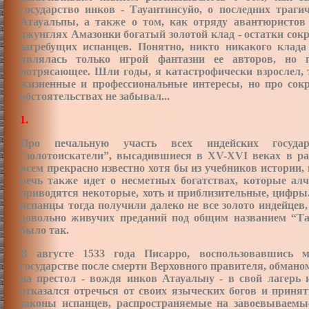
государство инков - Тауантинсуйо, о последних траги
Атауальпы, а также о том, как отряду авантюристов
джунглях Амазонки богатый золотой клад - остатки со
загребущих испанцев. Понятно, никто никакого клада
являлась только игрой фантазии ее авторов, но п
потрясающее. Шли годы, я катастрофически взрослел, 
жизненные и профессиональные интересы, но про сок
обстоятельствах не забывал...
1.
Про печальную участь всех индейских государ
“золотоискатели”, высадившиеся в XV-XVI веках в ра
всем прекрасно известно хотя бы из учебников истории,
речь также идет о несметных богатствах, которые ал
приводятся некоторые, хоть и приблизительные, цифры.
испанцы тогда получили далеко не все золото индейце
довольно живучих преданий под общим названием “Та
было так.
В августе 1533 года Писарро, воспользовавшись м
государстве после смерти Верховного правителя, обмано
на престол - вождя инков Атауальпу - в свой лагерь 
отказался отречься от своих языческих богов и принят
законы
испанцев, распространяемые на завоевываемы