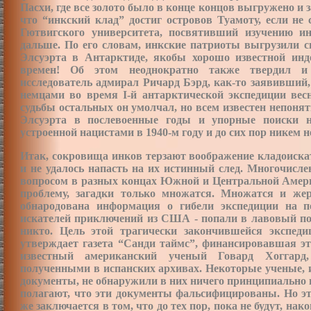
Пасхи, где все золото было в конце концов выгружено и 
что “инкский клад” достиг островов Туамоту, если не
Гютвигского университета, посвятивший изучению и
дальше. По его словам, инкские патриоты выгрузили сво
Элсуэрта в Антарктиде, якобы хорошо известной ин
времен! Об этом неоднократно также твердил и
исследователь адмирал Ричард Бэрд, как-то заявивший
немцами во время I-й антарктической экспедиции весн
судьбы остальных он умолчал, но всем известен непоня
Элсуэрта в послевоенные годы и упорные поиски 
устроенной нацистами в 1940-м году и до сих пор никем не
Итак, сокровища инков терзают воображение кладоискат
и не удалось напасть на их истинный след. Многочисл
вопросом в разных концах Южной и Центральной Америк
проблему, загадки только множатся. Множатся и
жер
обнародована информация о гибели экспедиции на п
искателей приключений из США - попали в лавовый пот
никто. Цель этой трагически закончившейся экспед
утверждает газета “Санди таймс”, финансировавшая эт
известный американский ученый Говард Хоггард
полученными в испанских архивах. Некоторые ученые, 
документы, не обнаружили в них ничего принципиально но
полагают, что эти документы фальсифицированы. Но это
же заключается в том, что до тех пор, пока не будут, на