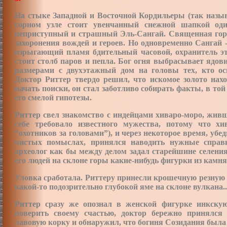
На стыке Западной и Восточной Кордильеры (так назы
горном узле стоит увенчанный снежной шапкой од
неприступный и страшный Эль-Сангай. Священная гора
захоронения вождей и героев. Но одновременно Сангай 
изрыгающий пламя бдительный часовой, охранитель эт
стоит столб паров и пепла. Бог огня выбрасывает ядо
размерами с двухэтажный дом на головы тех, кто ос
Доктор Риттер твердо решил, что искомое золото нах
начать поиски, он стал заботливо собирать факты, в т
его смелой гипотезы.
Риттер свел знакомство с индейцами хиваро-моро, жив
себе требовало известного мужества, потому что х
“охотников за головами”), и через некоторое время, уб
чистых помыслах, принялся наводить нужные справ
археолог как бы между делом задал старейшине селения
его людей на склоне горы какие-нибудь фигурки из камня
Уловка сработала. Риттеру принесли крошечную резную 
какой-то подозрительно глубокой яме на склоне вулкана..
Риттер сразу же опознал в женской фигурке инкску
поверить своему счастью, доктор бережно принялс
лавовую корку и обнаружил, что богиня Созидания была 