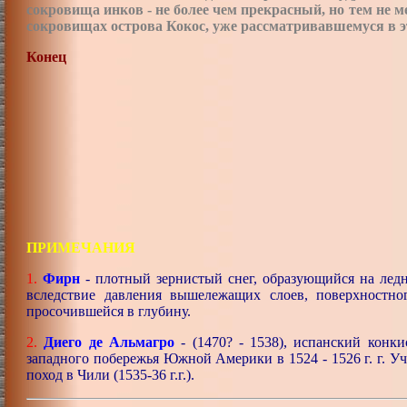
сокровища инков - не более чем прекрасный, но тем не 
сокровищах острова Кокос, уже рассматривавшемуся в э
Конец
ПРИМЕЧАНИЯ
1.
Фирн
- плотный зернистый снег, образующийся на лед
вследствие давления вышележащих слоев, поверхностно
просочившейся в глубину.
2.
Диего де Альмагро
- (1470? - 1538), испанский конки
западного побережья Южной Америки в 1524 - 1526 г. г. Уч
поход в Чили (1535-36 г.г.).