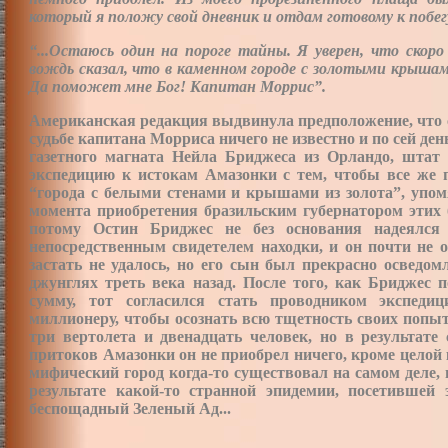
который я положу свой дневник и отдам готовому к побе
“...Остаюсь один на пороге тайны. Я уверен, что ско
вождь сказал, что в каменном городе с золотыми крыша
Да поможет мне Бог! Капитан Моррис”.
Американская редакция выдвинула предположение, что 
судьбе капитана Морриса ничего не известно и по сей ден
газетного магната Нейла Бриджеса из Орландо, штат 
экспедицию к истокам Амазонки с тем, чтобы все же 
“города с белыми стенами и крышами из золота”, упо
момента приобретения бразильским губернатором этих 
потому Остин Бриджес не без основания надеялся 
непосредственным свидетелем находки, и он почти не 
застать не удалось, но его сын был прекрасно осведом
джунглях треть века назад. После того, как Бриджес 
сумму, тот согласился стать проводником экспедиц
миллионеру, чтобы осознать всю тщетность своих попыт
три вертолета и двенадцать человек, но в результат
притоков Амазонки он не приобрел ничего, кроме целой 
мифический город когда-то существовал на самом деле, 
результате какой-то странной эпидемии, посетившей 
беспощадный Зеленый Ад...