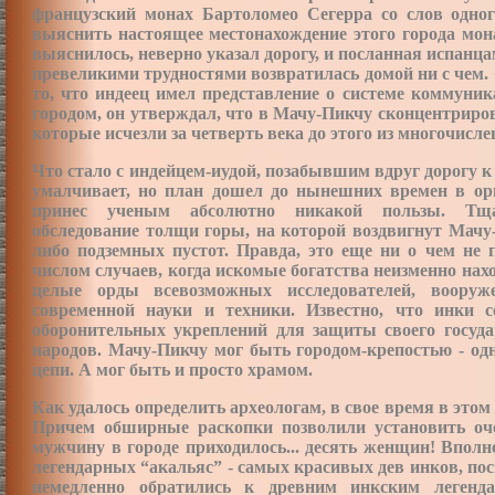
французский монах Бартоломео Сегерра со слов одног
выяснить настоящее местонахождение этого города мона
выяснилось, неверно указал дорогу, и посланная испанца
превеликими трудностями возвратилась домой ни с чем
то, что индеец имел представление о системе коммуни
городом, он утверждал, что в Мачу-Пикчу сконцентриро
которые исчезли за четверть века до этого из многочисл
Что стало с индейцем-иудой, позабывшим вдруг дорогу к
умалчивает, но план дошел до нынешних времен в ори
принес ученым абсолютно никакой пользы. Тщат
обследование толщи горы, на которой воздвигнут Мачу
либо подземных пустот. Правда, это еще ни о чем не 
числом случаев, когда искомые богатства неизменно нахо
целые орды всевозможных исследователей, воору
современной науки и техники. Известно, что инки
оборонительных укреплений для защиты своего
госуд
народов. Мачу-Пикчу мог быть городом-крепостью - од
цепи. А мог быть и просто храмом.
Как удалось определить археологам, в свое время в этом
Причем обширные раскопки позволили установить оче
мужчину в городе приходилось... десять женщин! Впол
легендарных “акальяс” - самых красивых дев инков, п
немедленно обратились к древним инкским легенд