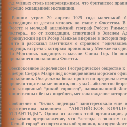
суд ученых столь неопровержимы, что британское прави
хорошо оснащенной экспедиции.
...Ранним утром 20 апреля 1925 года маленький б
экспедиция из десяти человек во главе с Фосеттом. 
Фосетт и молодой английский географ Роберт Риммель
полтора... но от экспедиции, сгинувшей в Зеленом Ад
французский врач Робер Менжье впервые в истории пе
он-то и рассказал газетчикам о странном “одичавше
индейца, встреча с которым произошла у Менжье на одной
Ла Монтаньо, входящих в массив Синих Гор. По опи
пропавшего полковника Фосетта.
Обеспокоенное Королевское Географическое общество к 
в дебри Сьерра-Мадре под командованием морского офи
полковника. Она должна была пройти по предполагаемо
провели тщательные поиски, но - увы! - абсолютно безре
что загадочный “дикий европеец”, напоминавший Фосе
таинственных белых индейцев, местонахождение которог
Сообщение о “белых индейцах” заинтересовало еще 
экзотическим названием - “АНГЛИЙСКОЕ КО
АТЛАНТИДЫ”. Одним из членов этой организации, д
высказано предположение, что “легенда о золотом г
“Белый город” из португальской хроники, которую Фосе