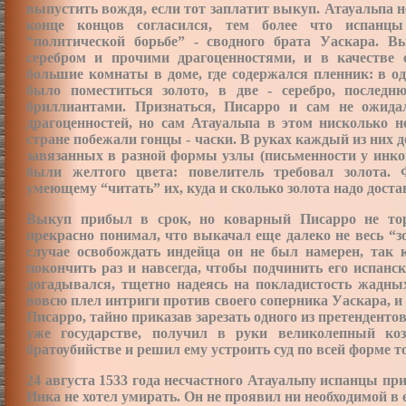
выпустить вождя, если тот заплатит выкуп. Атауальпа н
конце концов согласился, тем более что испанцы
“
политической борьбе” - сводного брата Уаскара. 
серебром и прочими драгоценностями, и в качеств
большие комнаты в доме, где содержался пленник: в од
было поместиться золото, в две - серебро, послед
бриллиантами. Признаться, Писарро и сам не ожида
драгоценностей, но сам Атауальпа в этом нисколько н
стране побежали гонцы - часки. В руках каждый из них 
завязанных в разной формы узлы (письменности у инко
были желтого цвета: повелитель требовал золота.
умеющему “читать” их, куда и сколько золота надо достав
Выкуп прибыл в срок, но коварный Писарро не тор
прекрасно понимал, что выкачал еще далеко не весь “з
случае освобождать индейца он не был намерен, так 
покончить раз и навсегда, чтобы подчинить его испанс
догадывался, тщетно надеясь на покладистость жадны
вовсю плел интриги против своего соперника Уаскара, и
Писарро, тайно приказав зарезать одного из претендент
уже государстве, получил в руки великолепный ко
братоубийстве и решил ему устроить суд по всей форме 
24 августа 1533 года несчастного Атауальпу испанцы при
Инка не хотел умирать. Он не проявил ни необходимой в