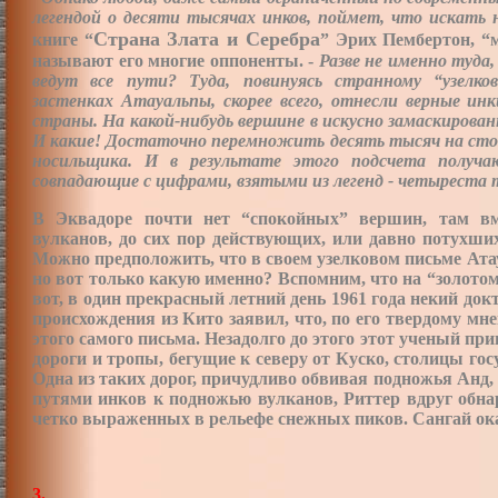
легендой о десяти тысячах инков, поймет, что искать 
Страна Злата и Серебра
книге “
” Эрих Пембертон, “
называют его многие оппоненты. -
Разве не именно туда,
ведут все пути? Туда, повинуясь странному “узелко
застенках Атауальпы, скорее всего, отнесли верные ин
страны. На какой-нибудь вершине в искусно замаскиров
И какие! Достаточно перемножить десять тысяч на сто
носильщика. И в результате этого подсчета получ
совпадающие с цифрами, взятыми из легенд - четыреста 
В Эквадоре почти нет “спокойных” вершин, там в
вулканов, до сих пор действующих, или давно потухши
Можно предположить, что в своем узелковом письме Ата
но вот только какую именно? Вспомним, что на “золото
вот, в один прекрасный летний день 1961 года некий док
происхождения из Кито заявил, что, по его твердому мн
этого самого письма. Незадолго до этого этот ученый пр
дороги и тропы, бегущие к северу от Куско, столицы гос
Одна из таких дорог, причудливо обвивая подножья Анд,
путями инков к подножью вулканов, Риттер вдруг обна
четко выраженных в рельефе снежных пиков. Сангай ока
3.