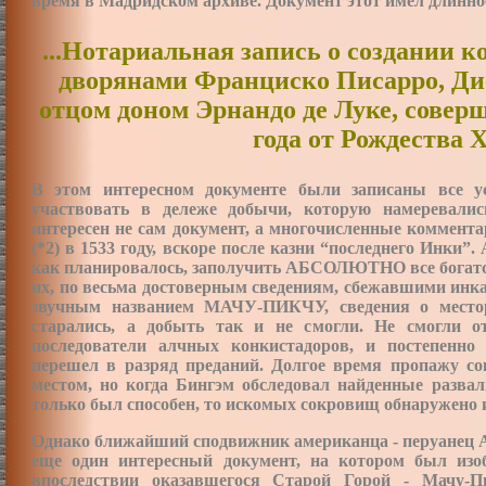
время в Мадридском архиве. Документ этот имел длинное
...Нотариальная запись о создании 
дворянами Франциско Писарро, Ди
отцом доном Эрнандо де Луке, совер
года от Рождества Х
В этом интересном документе были записаны все у
участвовать в дележе добычи, которую намеревали
интересен не сам документ, а многочисленные коммента
(*2) в 1533 году, вскоре после казни “последнего Инки”.
как планировалось, заполучить АБСОЛЮТНО все богатс
их, по весьма достоверным сведениям, сбежавшими инка
звучным названием МАЧУ-ПИКЧУ, сведения о местор
старались, а добыть так и не смогли. Не смогли 
последователи алчных конкистадоров, и постепенно
перешел в разряд преданий. Долгое время пропажу с
местом, но когда Бингэм обследовал найденные разва
только был способен, то искомых сокровищ обнаружено и
Однако ближайший сподвижник американца - перуанец А
еще один интересный документ, на котором был изо
впоследствии оказавшегося Старой Горой - Мачу-П