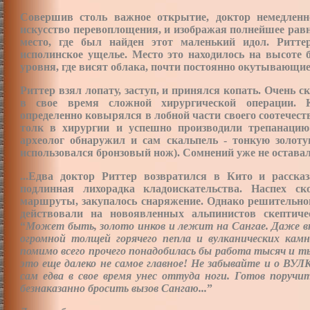
Совершив столь важное открытие, доктор немедленн
искусство перевоплощения, и изображая полнейшее равн
место, где был найден этот маленький идол. Ритт
исполинское ущелье. Место это находилось на высоте 
уровня, где висят облака, почти постоянно окутывающие
Риттер взял лопату, заступ, и принялся копать. Очень с
в свое время сложной хирургической операции. К
определенно ковырялся в лобной части своего соотечеств
толк в хирургии и успешно производили
трепанацию
археолог обнаружил и сам скальпель - тонкую золоту
использовался бронзовый нож). Сомнений уже не оста
...Едва доктор Риттер возвратился в Кито и расска
подлинная лихорадка кладоискательства. Наспех ск
маршруты, закупалось снаряжение. Однако решительног
действовали на новоявленных альпинистов скептиче
“
Может быть, золото инков и лежит на Сангае. Даже вп
огромной толщей горячего пепла и вулканических кам
помимо всего прочего понадобилась бы работа тысяч и ты
это еще далеко не самое главное! Не забывайте и о ВУ
сам едва в свое время унес оттуда ноги. Готов поруч
безнаказанно бросить вызов Сангаю...
”