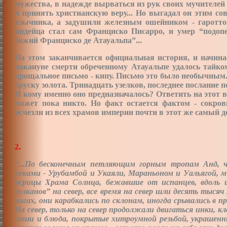
мужества, в надежде вырваться из рук своих мучителей
и принять христианскую веру... Но выгадал он этим со
язычника, а задушили железным ошейником - гаротто
индейца стал сам Франциско Писарро, и умер “подопе
божий Франциско де Атауальпа”...
На этом заканчивается официальная история, и начина
накануне смерти обреченному Атауальпе удалось тайко
прощальное письмо - кипу. Письмо это было необычным.
бруску золота. Тринадцать узелков, последнее послание 
И кому именно оно предназначалось? Ответить на этот в
может пока никто. Но факт остается фактом - сокров
исчезли из всех храмов империи почти в этот же самый д
2.
“...По бесконечным петляющим горным тропам Анд, 
реками - Урубамбой и Укаяли, Мараньоном и Уальягой, 
жрицы Храма Солнца, бежавшие от испанцев, вдоль и
вулканов” на север, все время на север шли десять тыся
ногах, они карабкались по склонам, иногда срывались в 
На север, только на север продолжали двигаться инки, к
чаши и блюда, покрытые хитроумной резьбой, украшенн