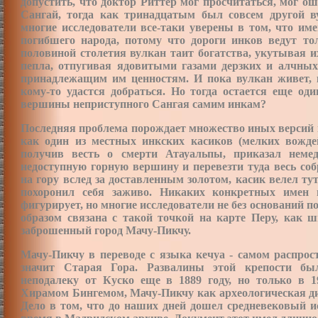
допустить, что доктор Риттер мог просчитаться, мог о
Сангай, тогда как тринадцатым был совсем другой в
многие исследователи все-таки уверены в том, что и
погибшего народа, потому что дороги инков ведут то
половиной столетия вулкан таит богатства, укутывая
пепла, отпугивая ядовитыми газами дерзких и алчных
принадлежащим
им ценностям. И пока вулкан живет,
кому-то удастся добраться. Но тогда остается еще оди
вершины неприступного Сангая самим инкам?
Последняя проблема порождает множество иных версий и
как один из местных инкских касиков (мелких вожд
получив весть о смерти Атауальпы, приказал неме
недоступную горную вершину и перевезти туда весь с
на гору вслед за доставленным золотом, касик велел т
похоронил себя заживо. Никаких конкретных имен и
фигурирует, но многие исследователи не без оснований 
образом связана с такой точкой на карте Перу, как 
заброшенный город Мачу-Пикчу.
Мачу-Пикчу в переводе с языка кечуа - самом распрос
значит Старая Гора. Развалины этой крепости бы
неподалеку от Куско еще в 1889 году, но только в 1
Хирамом Бингемом, Мачу-Пикчу как археологическая ди
Дело в том, что до наших дней дошел средневековый и