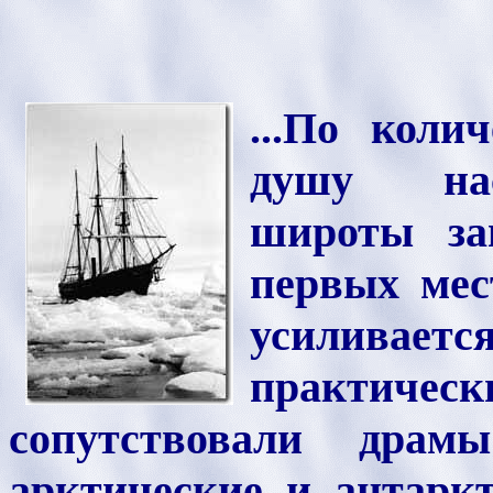
...По коли
душу нас
широты за
первых мес
усиливаетс
практиче
сопутствовали дра
арктические и антарк