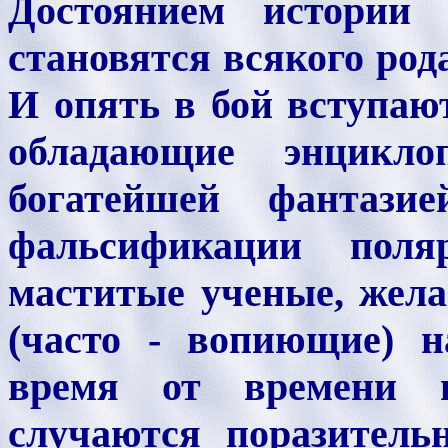
Достоянием истории
становятся всякого ро
И опять в бой вступаю
обладающие энцикло
богатейшей фантаз
фальсификации пол
маститые ученые, жел
(часто - вопиющие) н
время от времени 
случаются поразитель