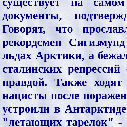
существует на само
документы, подтверж
Говорят, что просла
рекордсмен Сигизмунд
льдах Арктики, а бежа
сталинских репрессий 
правдой. Также ходят
нацисты после поражен
устроили в Антарктиде
"летающих тарелок" -