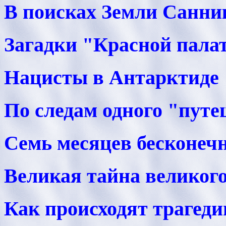
В поисках Земли Санни
Загадки "Красной пала
Нацисты в Антарктиде
По следам одного "пут
Семь месяцев бесконеч
Великая тайна великог
Как происходят трагеди