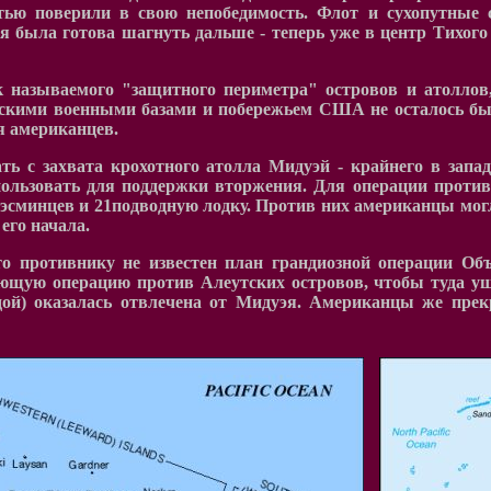
стью поверили в свою непобедимость. Флот и сухопутные
я была готова шагнуть дальше - теперь уже в центр Тихого 
к называемого "защитного периметра" островов и атоллов
нскими военными базами и побережьем США не осталось бы
я американцев.
ь с захвата крохотного атолла Мидуэй - крайнего в запад
пользовать для поддержки вторжения. Для операции проти
 эсминцев и 21подводную лодку. Против них американцы могл
его начала.
о противнику не известен план грандиозной операции Объ
ющую операцию против Алеутских островов, чтобы туда уш
ой) оказалась отвлечена от Мидуэя. Американцы же прекр