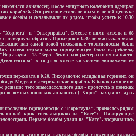
 находился авианосец. После минутного колебания адмирал
отив кораблей. Это решение стало первым в целой цепочке
овые бомбы и складывали их рядом, чтобы успеть к 10.30
 - "Хорнета" и "Энтерпрайза". Вместе с ними летели и 68
 и повернула обратно. Примерно в 9.30 первая эскадрилья
. Летящие над самой водой тихоходные торпедоносцы были
ак только первая волна торпедоносцев была истреблена,
Йорктауна". 18 "Зеро" буквально растерзали их на части.
"Девастейтора" в то утро вместе со своими экипажами не
чки перехвата в 9.20. Лихорадочно оглядывая горизонт, он
обходя Мидуэй и американские корабли. В баках самолетов
е решение того знаменательного дня - пролететь в поисках
 три огромных японских авианосца ("Хирю" находился чуть
и последние торпедоносцы с "Йорктауна", проносясь рядом
 отчаянный крик сигнальщиков на "Каге": "Пикирующие
педоносцами. Первые
бомбы упали на "Кагу", взорвавшись
заправлялись самолеты, тяжелые бомбы, сложенные рядом с