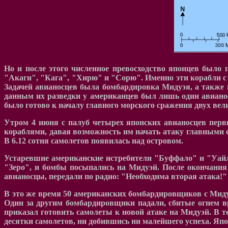
Но и после этого численное превосходство японцев было
"Акаги", "Кага", "Хирю" и "Сорю". Именно эти корабли с 
Задачей авианосцев была бомбардировка Мидуэя, а также 
данным их разведки у американцев был лишь один авианос
было готово к началу главного морского сражения двух вели
Утром 4 июня с палуб четырех японских авианосцев перв
кораблями, давая возможность им начать атаку главными с
В 6.12 сотня самолетов появилась над островом.
Устаревшие американские истребители "Буффало" и "Уай
"Зеро", и бомбы посыпались на Мидуэй. После окончания 
авианосцы, передали по радио: "Необходима вторая атака!"
В это же время 50 американских бомбардировщиков с Мидуэ
Один за другим бомбардировщики падали, сбитые огнем вр
приказал готовить самолеты к новой атаке на Мидуэй. В т
десятки самолетов, ни добившись ни малейшего успеха. Яп