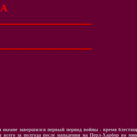
КА
ом океане завершился первый период войны - время блестя
 всего за полгода после нападения на Перл-Харбор во мн