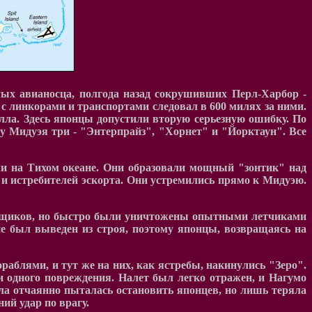
лых авианосца, полгода назад сокрушивших Перл-Харбор -
с линкорами и транспортами следовал в 600 милях за ними.
лла. Здесь японцы допустили вторую серьезную ошибку. По
у Мидуэя три - "Энтерпрайз", "Хорнет" и "Йорктаун". Все
ли на Тихом океане. Они образовали мощный "зонтик" над
и истребителей эскорта. Они устремились прямо к Мидуэю.
овщиков, но быстро были уничтожены опытными летчиками
не был выведен из строя, поэтому японцы, возвращаясь на
аблями, и тут же на них, как ястребы, накинулись "Зеро".
и одного повреждения. Налет был легко отражен, и Нагумо
лла отчаянно пыталась остановить японцев, но лишь теряла
ий удар по врагу.