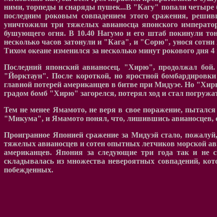
ними, торпеды и снаряды пушек...В "Кагу" попали четыре б
последним роковым совпадением этого сражения, решивш
уничтожили три тяжелых авианосца японского императорс
бушующего огня. В 10.40 Нагумо и его штаб покинули тону
несколько часов затонули и "Кага", и "Сорю", унося сотн
Тихом океане изменился за несколько минут рокового дня 4 
Последний японский авианосец, "Хирю", продолжал бой.
"Йорктаун". После короткой, но яростной бомбардировки
главной потерей американцев в битве при Мидуэе. Но "Хирю
градом бомб "Хирю" загорелся, потерял ход и стал погружат
Тем не менее Ямамото, не веря в свое поражение, пытался
"Микума", и Ямамото понял, что, лишившись авианосцев, ег
Проигранное Японией сражение за Мидуэй стало, пожалу
тяжелых авианосцев и сотен опытных летчиков морской ави
американцев. Япония за следующие три года так и не 
складывалась из множества невероятных совпадений, кот
побежденных.