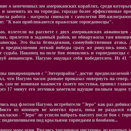
ние о замеченных им американских кораблях, среди которых
ы и заменить их на торпеды, гораздо более эффективные пр
пела работа - матросы снимали с самолетов 800-килограмм
ие: "К вам приближаются вражеские торпедоносцы".
о, взлетели на рассвете с двух американских авианосцев
, прилетев в заданный район, не обнаружила там японцев
ианосцы. Это была безнадежная, самоубийственная атака
в предвкушении легкой победы сразу же ринулись вниз. К
судьба. Наконец на поле боя появились и торпедоносцы с "
уб авианосцев. Нагумо ощущал себя победителем. Из 41 
ы пикировщиков с "Энтерпрайза", достиг предполагаемой то
л, что Нагумо часом раньше приказал повернуть на север, 
, сам не понимая важности своего поступка, принял главно
ерез 17 минут его летчики заметили идущие полным ходом
ь над флотом Нагумо, истребители "Зеро" как раз добивал
Никто из японцев не заметил врага, пока не раздался
ласки - "Зеро" не успели набрать высоту после боя с тор
, с подвешенными под крыльями торпедами и бомбами...
ующее море огня. Рвались топливные цистерны, из которых 