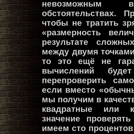
невозможным 
обстоятельствах. П
чтобы не тратить з
«размерность вели
результате сложны
между двумя точкам
то это ещё не гара
вычислений буде
перепроверить само
если вместо «обычн
мы получим в качес
квадратные или к
значение проверят
имеем сто процентов 