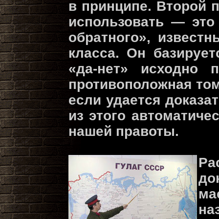
в принципе. Второй 
использовать — это
обратного», извест
класса. Он базирует
«да-нет» исходно п
противоположная том
если удается доказат
из этого автоматиче
нашей правоты.
Р
до
ма
на