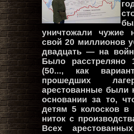
г
ст
бы
уничтожали чужие 
свой 20 миллионов у
двадцать — на войн
Было расстреляно 
(50..., как вари
прошедших лаге
арестованные были 
основании за то, ч
детям 5 колосков в
ниток с производств
Всех арестованны