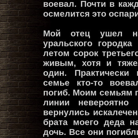
воевал. Почти в кажд
осмелится это оспар
Мой отец ушел н
уральского городка
летом сорок третьег
живым, хотя и тяже
один. Практически
семье кто-то воева
погиб. Моим семьям 
линии невероятно 
вернулись искалечен
брата моего деда н
дочь. Все они погибл