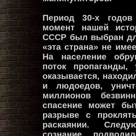
Период 30-х годов
момент нашей исто
СССР был выбран для
«эта страна» не име
На население обру
поток пропаганды,
оказывается, находи
и людоедов, уничт
миллионов безвин
спасение может бы
разрыве с прокля
раскаянии. След
сознание подводи