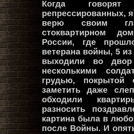
Когда говоря
репрессированных, я
верю своим гла
стоквартирном до
России, где прошл
ветерана войны, 5 из
выходили во дво
несколькими солда
грудью, покрытой
заметить даже слеп
обходили кварти
разносить поздравл
картина была в любом
после Войны. И опят