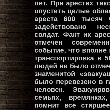
лет. При арестах та
опустеть целые обла
ареста 600 тысяч 
задействовано не
солдат. Факт их аре
отмечен современ
событие, что вполне 
транспортировка в 5
людей не было отме
знаменитой «эвакуац
было перевезено в 
человек. Эвакуир
семьях, времянках
помнит всё старшее