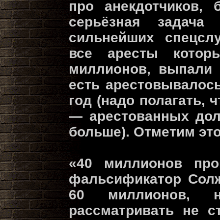
про анекдотчиков, 
серьёзная задач
сильнейших спецслу
все аресты котор
миллионов, выпали 
есть арестовывалос
год (надо полагать, 
— арестованных дол
больше). Отметим это
«40 миллионов про
фальсификатор Солж
60 миллионов, 
рассматривать не с