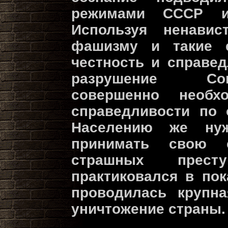
режимами СССР и
Используя ненавис
фашизму и такие е
честность и справед
разрушение Сов
совершенно необ
справедливости по 
Населению же ну
принимать свою с
страшных прест
практиковался в пок
проводилась крупна
уничтожение страны.